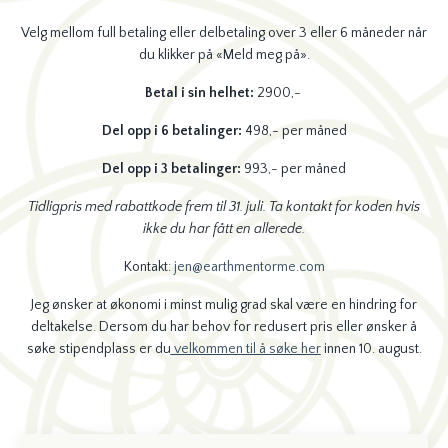
Velg mellom full betaling eller delbetaling over 3 eller 6 måneder når
du klikker på «Meld meg på».
Betal i sin helhet:
2900,-
Del opp i 6 betalinger:
498,- per måned
Del opp i 3 betalinger:
993,- per måned
Tidligpris med rabattkode frem til 31. juli. Ta kontakt for koden hvis
ikke du har fått en allerede.
Kontakt:
jen@earthmentorme.com
Jeg ønsker at økonomi i minst mulig grad skal være en hindring for
deltakelse. Dersom du har behov for redusert pris eller ønsker å
søke stipendplass er du
velkommen til å søke her
innen
10. august.