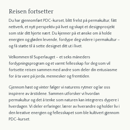
Reisen fortsetter
Du har gjennomført PDC-kurset, blitt frelst på permakultur, fått
nettverk, et nytt perspektiv på livet og skapt et designprosjekt
som står ditt hjerte nært.
Du
kjenner på et ønske om å holde
energien og gløden levende,
fordype deg videre i permakultur
–
og få støtte til å sette designet ditt ut i livet.
Velkommen til
Superlauget
– et seks måneders
fordypningsprogram og et varmt fellesskap for deg som vil
fortsette reisen sammen med andre som deler din entusiasme
for å ta vare på jorda, mennesker og fremtiden.
Gjennom høst og vinter følger vi naturens rytmer og lar oss
inspirere av årstidene. Sammen utforsker vi hvordan
permakultur og det å tenke som naturen kan integreres dypere i
hverdagen. Vi deler erfaringer, lærer av hverandre og holder liv i
den kreative energien og fellesskapet som ble kultivert gjennom
PDC-kurset.